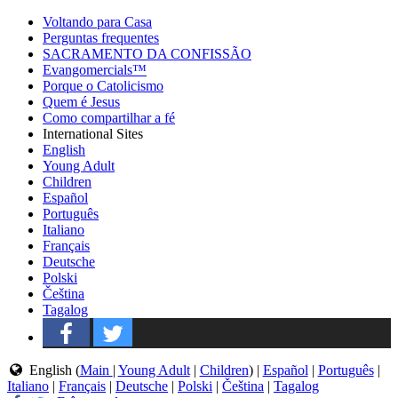
Voltando para Casa
Perguntas frequentes
SACRAMENTO DA CONFISSÃO
Evangomercials™
Porque o Catolicismo
Quem é Jesus
Como compartilhar a fé
International Sites
English
Young Adult
Children
Español
Português
Italiano
Français
Deutsche
Polski
Čeština
Tagalog
English (
Main
|
Young Adult
|
Children
) |
Español
|
Português
|
Italiano
|
Français
|
Deutsche
|
Polski
|
Čeština
|
Tagalog