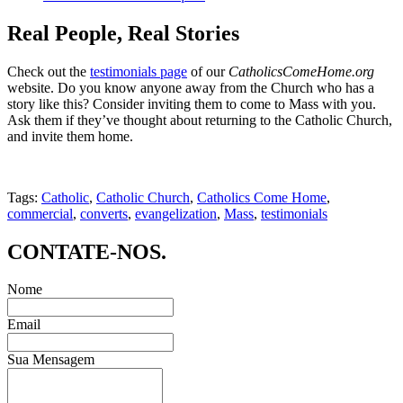
Real People, Real Stories
Check out the
testimonials page
of our
CatholicsComeHome.org
website. Do you know anyone away from the Church who has a
story like this? Consider inviting them to come to Mass with you.
Ask them if they’ve thought about returning to the Catholic Church,
and invite them home.
Tags:
Catholic
,
Catholic Church
,
Catholics Come Home
,
commercial
,
converts
,
evangelization
,
Mass
,
testimonials
CONTATE-NOS.
Nome
Email
Sua Mensagem