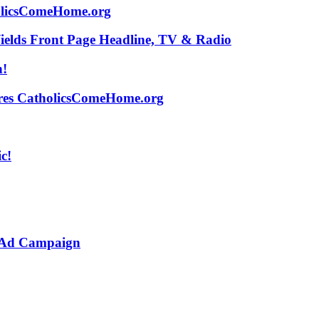
holicsComeHome.org
ields Front Page Headline, TV & Radio
n!
tures CatholicsComeHome.org
c!
r Ad Campaign