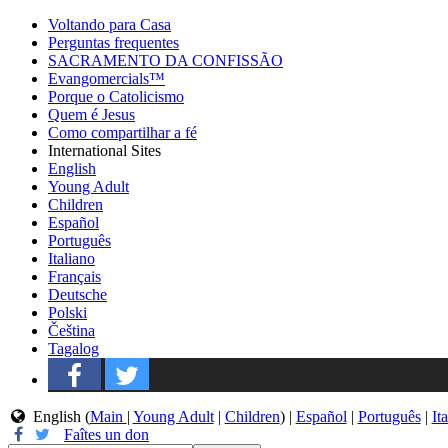
Voltando para Casa
Perguntas frequentes
SACRAMENTO DA CONFISSÃO
Evangomercials™
Porque o Catolicismo
Quem é Jesus
Como compartilhar a fé
International Sites
English
Young Adult
Children
Español
Português
Italiano
Français
Deutsche
Polski
Čeština
Tagalog
English (
Main
|
Young Adult
|
Children
) |
Español
|
Português
|
It
Faîtes un don