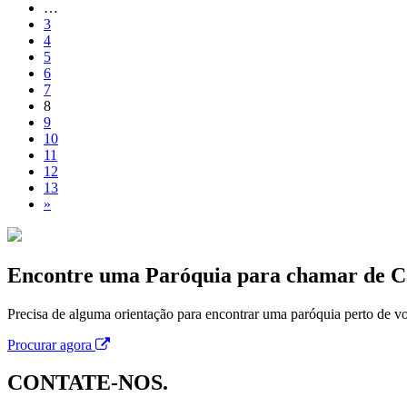
…
3
4
5
6
7
8
9
10
11
12
13
»
Encontre uma Paróquia para chamar de C
Precisa de alguma orientação para encontrar uma paróquia perto de vo
Procurar agora
CONTATE-NOS.