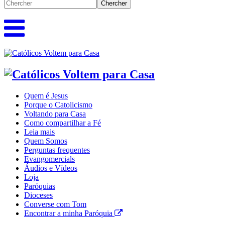
Quem é Jesus
Porque o Catolicismo
Voltando para Casa
Como compartilhar a Fé
Leia mais
Quem Somos
Perguntas frequentes
Evangomercials
Áudios e Vídeos
Loja
Paróquias
Dioceses
Converse com Tom
Encontrar a minha Paróquia