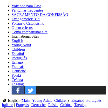
Voltando para Casa
Perguntas frequentes
SACRAMENTO DA CONFISSÃO
Evangomercials™
Porque o Catolicismo
Quem é Jesus
Como compartilhar a fé
International Sites
English
Young Adult
Children
Español
Português
Italiano
Français
Deutsche
Polski
Čeština
Tagalog
English (
Main
|
Young Adult
|
Children
) |
Español
|
Português
|
Italiano
|
Français
|
Deutsche
|
Polski
|
Čeština
|
Tagalog